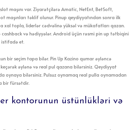
lot maşını var. Ziyarətçilərə Amatic, NetEnt, BetSoft,
ot maşınları təklif olunur. Pinup qeydiyyatından sonra ilk
a xal topla, liderlər cədvəlinə yüksəl və mükafatları qazan.
 cashback və hədiyyələr. Android üçün rəsmi pin up tətbiqini
istifadə et.
ğun bir seçim tapa bilər. Pin Up Kazino qumar əyləncə
keçərək əylənə və real pul qazana bilərsiniz. Qeydiyyat
a oynaya bilərsiniz. Pulsuz oynamaq real pulla oynamadan
 bir fürsətdir.
er kontorunun üstünlükləri və