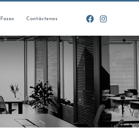
 Fosas
Contáctenos