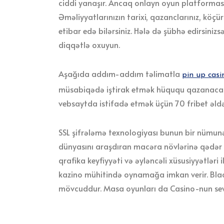
ciddi yanaşır. Ancaq onlayn oyun platformas
Əməliyyatlarınızın tarixi, qazanclarınız, köçü
etibar edə bilərsiniz. Hələ də şübhə edirsiniz
diqqətlə oxuyun.
Aşağıda addım-addım təlimatla
pin up casi
müsabiqədə iştirak etmək hüququ qazanacaqsın
vebsaytda istifadə etmək üçün 70 fribet əldə
SSL şifrələmə texnologiyası bunun bir nümunə
dünyasını araşdıran macəra növlərinə qədər g
qrafika keyfiyyəti və əyləncəli xüsusiyyətləri il
kazino mühitində oynamağa imkan verir. Blackj
mövcuddur. Masa oyunları da Casino-nun sev