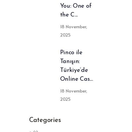
You: One of
the C...
18 November,
2025
Pinco ile
Tanışın:
Türkiye’de
Online Cas...
18 November,
2025
Categories