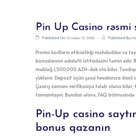
Pin Up Casino rəsmi s
Published On
Published By
October 31, 2025
Hé
Promo kodların etibarlılığı məhduddur və təy
bonuslarının ədalətli istifadəsini təmin edi
məbləğ 1,500,000 AZN-dək ola bilər. Təsdiq
yüklənir. Depozit üçün şəxsi hesabınıza daxil
Çıxarış zamanı verifikasiya tələb oluna bilər
tamamlayın. Bundan əlavə, FAQ bölməsində tez
Pin-Up casino sayt
bonus qazanın