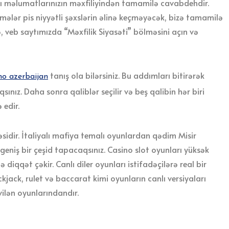
ı məlumatlarınızın məxfiliyindən tamamilə cavabdehdir.
rmələr pis niyyətli şəxslərin əlinə keçməyəcək, bizə tamamilə
sə, veb saytımızda “Məxfilik Siyasəti” bölməsini açın və
tanış ola bilərsiniz. Bu addımları bitirərək
no azerbaijan
ız. Daha sonra qaliblər seçilir və beş qalibin hər biri
 edir.
sidir. İtaliyalı mafiya temalı oyunlardan qədim Misir
eniş bir çeşid tapacaqsınız. Casino slot oyunları yüksək
ə diqqət çəkir. Canlı diler oyunları istifadəçilərə real bir
ack, rulet və baccarat kimi oyunların canlı versiyaları
ilən oyunlarındandır.