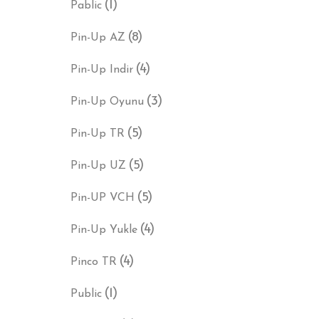
(1)
Pablic
(8)
Pin-Up AZ
(4)
Pin-Up Indir
(3)
Pin-Up Oyunu
(5)
Pin-Up TR
(5)
Pin-Up UZ
(5)
Pin-UP VCH
(4)
Pin-Up Yukle
(4)
Pinco TR
(1)
Public