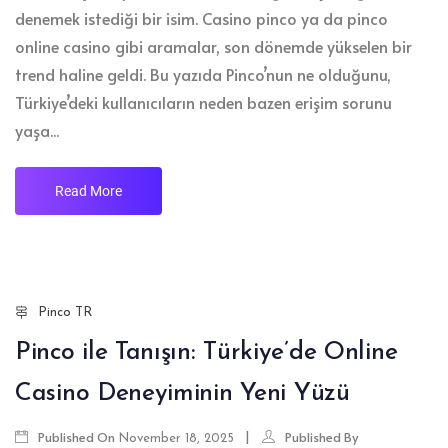
denemek istediği bir isim. Casino pinco ya da pinco
online casino gibi aramalar, son dönemde yükselen bir
trend haline geldi. Bu yazıda Pinco’nun ne olduğunu,
Türkiye’deki kullanıcıların neden bazen erişim sorunu
yaşa...
Read More
Pinco TR
Pinco ile Tanışın: Türkiye’de Online
Casino Deneyiminin Yeni Yüzü
Published On
Published By
November 18, 2025