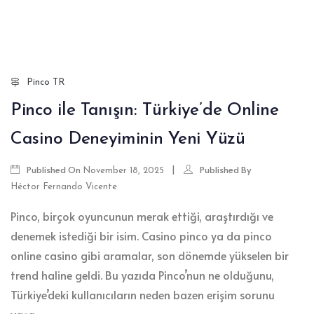
Pinco TR
Pinco ile Tanışın: Türkiye’de Online
Casino Deneyiminin Yeni Yüzü
Published On
Published By
November 18, 2025
Héctor Fernando Vicente
Pinco, birçok oyuncunun merak ettiği, araştırdığı ve
denemek istediği bir isim. Casino pinco ya da pinco
online casino gibi aramalar, son dönemde yükselen bir
trend haline geldi. Bu yazıda Pinco’nun ne olduğunu,
Türkiye’deki kullanıcıların neden bazen erişim sorunu