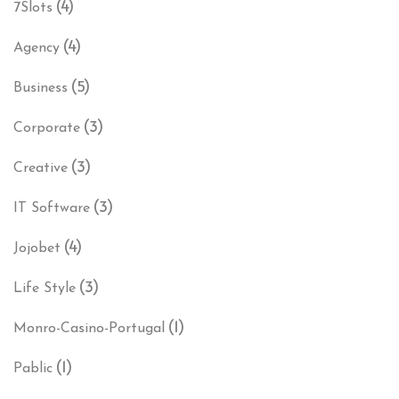
(4)
7Slots
(4)
Agency
(5)
Business
(3)
Corporate
(3)
Creative
(3)
IT Software
(4)
Jojobet
(3)
Life Style
(1)
Monro-Casino-Portugal
(1)
Pablic