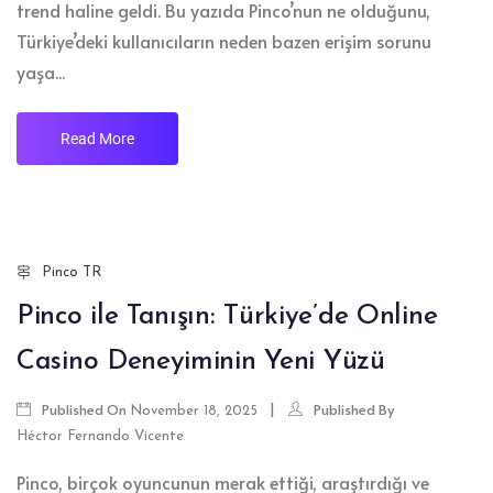
trend haline geldi. Bu yazıda Pinco’nun ne olduğunu,
Türkiye’deki kullanıcıların neden bazen erişim sorunu
yaşa...
Read More
Pinco TR
Pinco ile Tanışın: Türkiye’de Online
Casino Deneyiminin Yeni Yüzü
Published On
Published By
November 18, 2025
Héctor Fernando Vicente
Pinco, birçok oyuncunun merak ettiği, araştırdığı ve