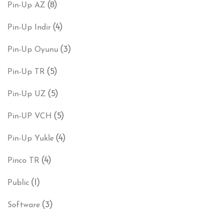
(8)
Pin-Up AZ
(4)
Pin-Up Indir
(3)
Pin-Up Oyunu
(5)
Pin-Up TR
(5)
Pin-Up UZ
(5)
Pin-UP VCH
(4)
Pin-Up Yukle
(4)
Pinco TR
(1)
Public
(3)
Software