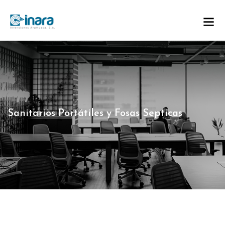
Sanitarios Portátiles y Fosas Septicas