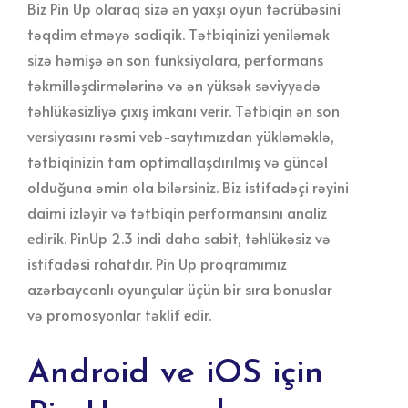
Biz Pin Up olaraq sizə ən yaxşı oyun təcrübəsini
təqdim etməyə sadiqik. Tətbiqinizi yeniləmək
sizə həmişə ən son funksiyalara, performans
təkmilləşdirmələrinə və ən yüksək səviyyədə
təhlükəsizliyə çıxış imkanı verir. Tətbiqin ən son
versiyasını rəsmi veb-saytımızdan yükləməklə,
tətbiqinizin tam optimallaşdırılmış və güncəl
olduğuna əmin ola bilərsiniz. Biz istifadəçi rəyini
daimi izləyir və tətbiqin performansını analiz
edirik. PinUp 2.3 indi daha sabit, təhlükəsiz və
istifadəsi rahatdır. Pin Up proqramımız
azərbaycanlı oyunçular üçün bir sıra bonuslar
və promosyonlar təklif edir.
Android ve iOS için