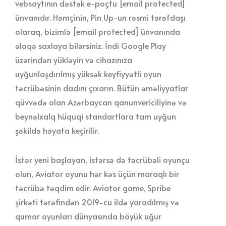
vebsaytının dəstək e-poçtu [email protected]
ünvanıdır. Həmçinin, Pin Up-un rəsmi tərəfdaşı
olaraq, bizimlə [email protected] ünvanında
əlaqə saxlaya bilərsiniz. İndi Google Play
üzərindən yükləyin və cihazınıza
uyğunlaşdırılmış yüksək keyfiyyətli oyun
təcrübəsinin dadını çıxarın. Bütün əməliyyatlar
qüvvədə olan Azərbaycan qanunvericiliyinə və
beynəlxalq hüquqi standartlara tam uyğun
şəkildə həyata keçirilir.
İstər yeni başlayan, istərsə də təcrübəli oyunçu
olun, Aviator oyunu hər kəs üçün maraqlı bir
təcrübə təqdim edir. Aviator game, Spribe
şirkəti tərəfindən 2019-cu ildə yaradılmış və
qumar oyunları dünyasında böyük uğur