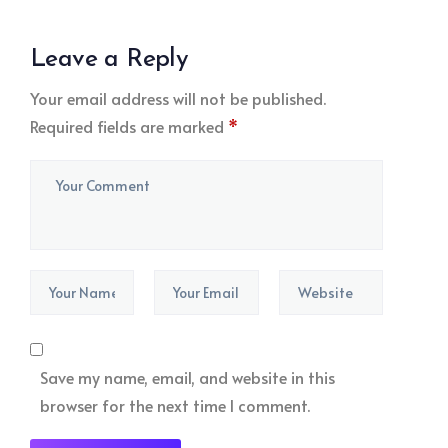
Leave a Reply
Your email address will not be published.
Required fields are marked
*
Save my name, email, and website in this
browser for the next time I comment.