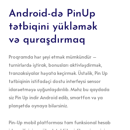
Android-də PinUp
tətbiqini yükləmək
və quraşdırmaq
Proqramda hər şeyi etmək mümkündür –
turnirlərdə iştirak, bonusları aktivləşdirmək,
tranzaksiyalar həyata keçirmək. Üstəlik, Pin Up
tətbiqinin istifadəçi dostu interfeysi sensor
idarəetməyə uyğunlaşdırılıb. Məhz bu qaydada
siz Pin Up indir Android edib, smartfon və ya
planşetdə oynaya bilərsiniz.
Pin-Up mobil platforması tam funksional hesab