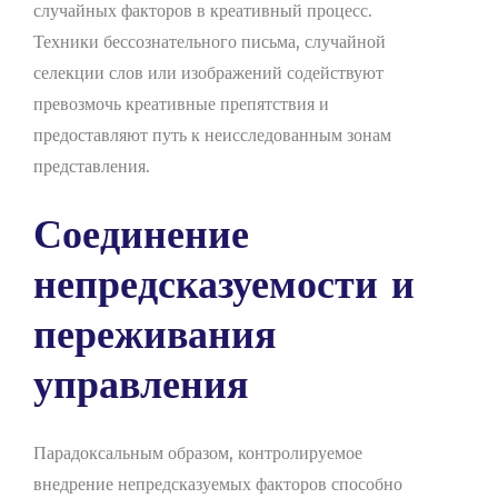
случайных факторов в креативный процесс.
Техники бессознательного письма, случайной
селекции слов или изображений содействуют
превозмочь креативные препятствия и
предоставляют путь к неисследованным зонам
представления.
Соединение
непредсказуемости и
переживания
управления
Парадоксальным образом, контролируемое
внедрение непредсказуемых факторов способно