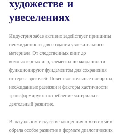
художестве и
увеселениях
Индустрия забав активно задействует принципы
неожиданности для создания увлекательного
материала. От следственных книг до
компьютерных игр, элементы неожиданности
функционируют фундаментом для сохранения
интереса зрителей. Повествовательные повороты,
неожиданные развязки и факторы хаотичности
трансформируют потребление материала в
деятельный развитие.
В актуальном искусстве концепция pinco casino
обрела особое развитие в формате диалогических