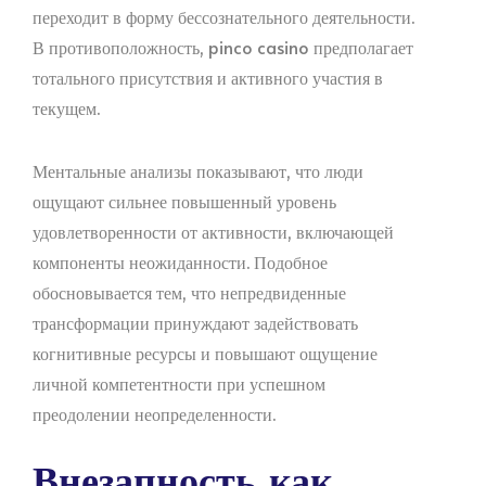
переходит в форму бессознательного деятельности.
В противоположность, pinco casino предполагает
тотального присутствия и активного участия в
текущем.
Ментальные анализы показывают, что люди
ощущают сильнее повышенный уровень
удовлетворенности от активности, включающей
компоненты неожиданности. Подобное
обосновывается тем, что непредвиденные
трансформации принуждают задействовать
когнитивные ресурсы и повышают ощущение
личной компетентности при успешном
преодолении неопределенности.
Внезапность как