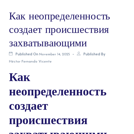
Как неопределенность
создает происшествия
захватывающими
Published On
Published By
November 14, 2025
Héctor Fernando Vicente
Как
неопределенность
создает
происшествия