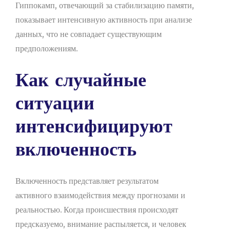
Гиппокамп, отвечающий за стабилизацию памяти,
показывает интенсивную активность при анализе
данных, что не совпадает существующим
предположениям.
Как случайные
ситуации
интенсифицируют
включенность
Включенность представляет результатом
активного взаимодействия между прогнозами и
реальностью. Когда происшествия происходят
предсказуемо, внимание распыляется, и человек