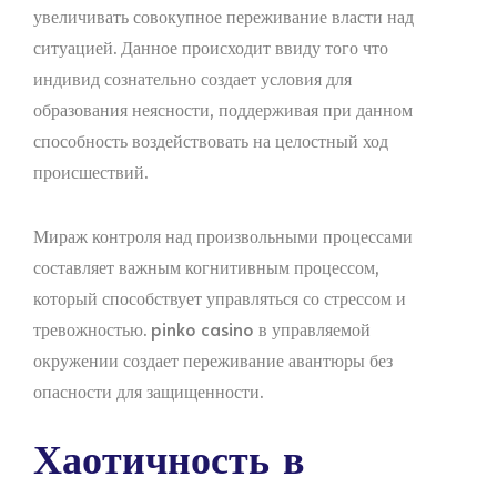
увеличивать совокупное переживание власти над
ситуацией. Данное происходит ввиду того что
индивид сознательно создает условия для
образования неясности, поддерживая при данном
способность воздействовать на целостный ход
происшествий.
Мираж контроля над произвольными процессами
составляет важным когнитивным процессом,
который способствует управляться со стрессом и
тревожностью. pinko casino в управляемой
окружении создает переживание авантюры без
опасности для защищенности.
Хаотичность в