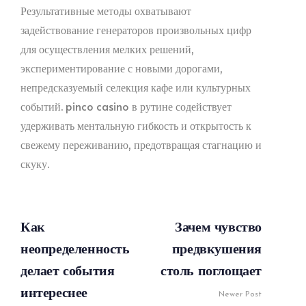
Результативные методы охватывают
задействование генераторов произвольных цифр
для осуществления мелких решений,
экспериментирование с новыми дорогами,
непредсказуемый селекция кафе или культурных
событий. pinco casino в рутине содействует
удерживать ментальную гибкость и открытость к
свежему переживанию, предотвращая стагнацию и
скуку.
Как
Зачем чувство
неопределенность
предвкушения
делает события
столь поглощает
интереснее
Newer Post