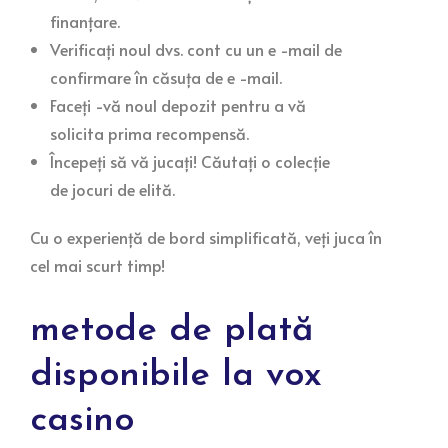
finanțare.
Verificați noul dvs. cont cu un e -mail de
confirmare în căsuța de e -mail.
Faceți -vă noul depozit pentru a vă
solicita prima recompensă.
Începeți să vă jucați! Căutați o colecție
de jocuri de elită.
Cu o experiență de bord simplificată, veți juca în
cel mai scurt timp!
metode de plată
disponibile la vox
casino