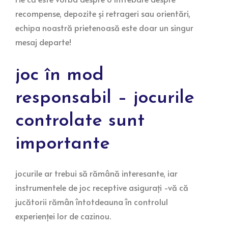
recompense, depozite și retrageri sau orientări,
echipa noastră prietenoasă este doar un singur
mesaj departe!
joc în mod
responsabil – jocurile
controlate sunt
importante
jocurile ar trebui să rămână interesante, iar
instrumentele de joc receptive asigurați -vă că
jucătorii rămân întotdeauna în controlul
experienței lor de cazinou.