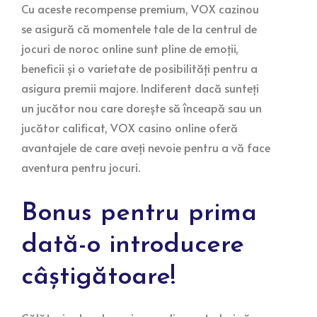
Cu aceste recompense premium, VOX cazinou
se asigură că momentele tale de la centrul de
jocuri de noroc online sunt pline de emoții,
beneficii și o varietate de posibilități pentru a
asigura premii majore. Indiferent dacă sunteți
un jucător nou care dorește să înceapă sau un
jucător calificat, VOX casino online oferă
avantajele de care aveți nevoie pentru a vă face
aventura pentru jocuri.
Bonus pentru prima
dată-o introducere
câștigătoare!