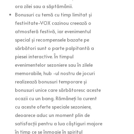
ora zilei sau a săptămânii.
Bonusuri cu temă cu timp limitat și
festivitate-VOX cazinou creează o
atmosferă festivă, iar evenimentul
special și recompensele bazate pe
sărbători sunt o parte palpitantă a
piesei interactive. În timpul
evenimentelor sezoniere sau în zilele
memorabile, hub -ul nostru de jocuri
realizează bonusuri temporare și
bonusuri unice care sărbătoresc aceste
ocazii cu un bang. Rămâneți la curent
cu aceste oferte speciale sezoniere,
deoarece aduc un moment plin de
satisfacții pentru a lua câștiguri majore
în timp ce se înmoaie în spiritul