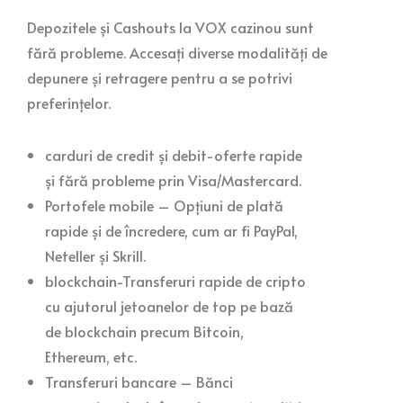
Depozitele și Cashouts la VOX cazinou sunt
fără probleme. Accesați diverse modalități de
depunere și retragere pentru a se potrivi
preferințelor.
carduri de credit și debit-oferte rapide
și fără probleme prin Visa/Mastercard.
Portofele mobile – Opțiuni de plată
rapide și de încredere, cum ar fi PayPal,
Neteller și Skrill.
blockchain-Transferuri rapide de cripto
cu ajutorul jetoanelor de top pe bază
de blockchain precum Bitcoin,
Ethereum, etc.
Transferuri bancare – Bănci