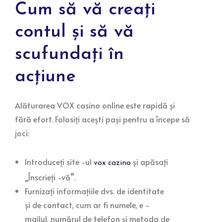
Cum să vă creați
contul și să vă
scufundați în
acțiune
Alăturarea VOX casino online este rapidă și
fără efort. Folosiți acești pași pentru a începe să
joci:
Introduceți site -ul
și apăsați
vox cazino
„Înscrieți -vă”.
Furnizați informațiile dvs. de identitate
și de contact, cum ar fi numele, e -
mailul, numărul de telefon și metoda de