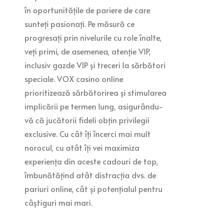
în oportunitățile de pariere de care
sunteți pasionați. Pe măsură ce
progresați prin nivelurile cu role înalte,
veți primi, de asemenea, atenție VIP,
inclusiv gazde VIP și treceri la sărbători
speciale. VOX casino online
prioritizează sărbătorirea și stimularea
implicării pe termen lung, asigurându-
vă că jucătorii fideli obțin privilegii
exclusive. Cu cât îți încerci mai mult
norocul, cu atât îți vei maximiza
experiența din aceste cadouri de top,
îmbunătățind atât distracția dvs. de
pariuri online, cât și potențialul pentru
câștiguri mai mari.