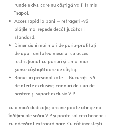
rundele dvs. care nu câștigă va fi trimis
înapoi.
Acces rapid la bani – retrageți -vă
plățile mai repede decât jucătorii
standard.
Dimensiuni mai mari de pariu-profitați
de oportunitatea meselor cu acces
restricționat cu pariuri și s mai mari
Șanse câștigătoare de câștig.
Bonusuri personalizate – Bucurați -vă
de oferte exclusive, cadouri de ziua de
naștere și suport exclusiv VIP.
cu o mică dedicație, oricine poate atinge noi
înălțimi ale scării VIP și poate solicita beneficii
cu adevărat extraordinare. Cu cât investești