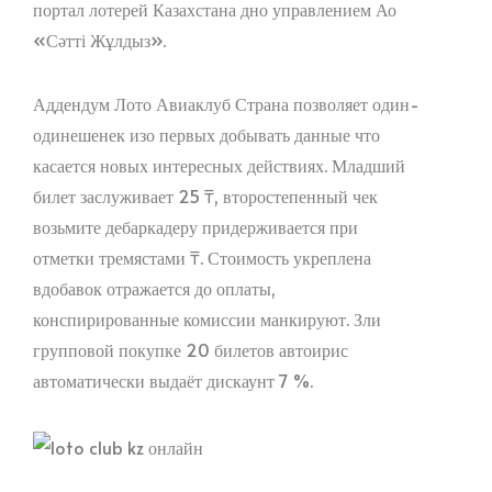
портал лотерей Казахстана дно управлением Ао
«Сәтті Жұлдыз».
Аддендум Лото Авиаклуб Страна позволяет один-
одинешенек изо первых добывать данные что
касается новых интересных действиях. Младший
билет заслуживает 25 ₸, второстепенный чек
возьмите дебаркадеру придерживается при
отметки тремястами ₸. Стоимость укреплена
вдобавок отражается до оплаты,
конспирированные комиссии манкируют. Зли
групповой покупке 20 билетов автоирис
автоматически выдаёт дискаунт 7 %.