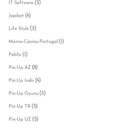
(3)
IT Software
(4)
Jojobet
(3)
Life Style
(1)
Monro-Casino-Portugal
(1)
Pablic
(8)
Pin-Up AZ
(4)
Pin-Up Indir
(3)
Pin-Up Oyunu
(5)
Pin-Up TR
(5)
Pin-Up UZ