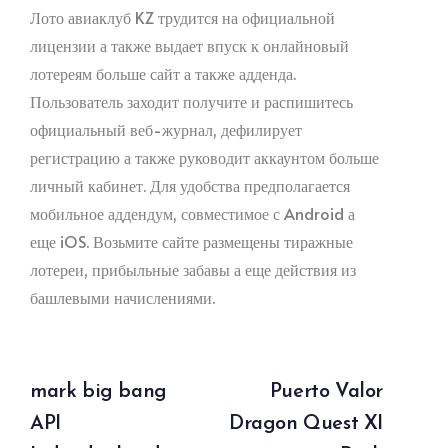
Лото авиаклуб KZ трудится на официальной
лицензии а также выдает впуск к онлайновый
лотереям больше сайт а также адденда.
Пользователь заходит получите и распишитесь
официальный веб-журнал, дефилирует
регистрацию а также руководит аккаунтом больше
личный кабинет. Для удобства предполагается
мобильное аддендум, совместимое с Android а
еще iOS. Возьмите сайте размещены тиражные
лотереи, прибыльные забавы а еще действия из
башлевыми начислениями.
mark big bang
Puerto Valor
API
Dragon Quest XI