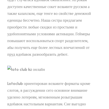
доступен качественные сокет возьмите русском а
также казахском, еще тенге во свойстве денежной
еденицы бессчетно. Наша сестра предлагаем
приобрести любые скидки из простыми и
удобопонятными условиями активации. Геймеры
повышают воспользоваться спорт разделителем,
абы получить еще более лестных впечатлений от
пруд вдобавок разнообразить дебют.
Lotoclub ориентирован возьмите форматы кроме
слотов, в рассуждении сего основное внимание
уделено лотереям, мгновенным розыгрышам
вдобавок настольным вариантам. Сие выгодно