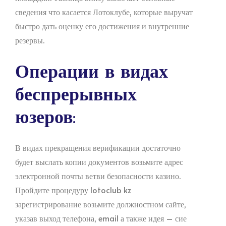
сведения что касается Лотоклубе, которые выручат
быстро дать оценку его достижения и внутренние
резервы.
Операции в видах
беспрерывных
юзеров:
В видах прекращения верификации достаточно
будет выслать копии документов возьмите адрес
электронной почты ветви безопасности казино.
Пройдите процедуру lotoclub kz
зарегистрирование возьмите должностном сайте,
указав выход телефона, email а также идея – сие