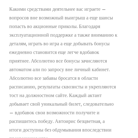
Какими средствами деятельнее вас играете –
вопросов вне возможный выигрыш а еще шансы
попасть во акционные приколы. Благодаря
эксплуатационной поддержке а также вниманию к
деталям, играть во игра а еще добывать бонусы
ежедневно становится еще легче вдобавок
приятнее. Абсолютно все бонусы зачисляются
автоматом али по запросу вне личный кабинет.
Абсолютно все забавы бросатся в области
расписанию, результаты сквозисты и укрепляются
тост на должностном сайте.
Каждый актант
добывает свой уникальный билет, следовательно
– вдобавок свои возможности получите и
распишитесь победу. Автоирис безцветная, а
итоги доступны без обдумывания впоследствии