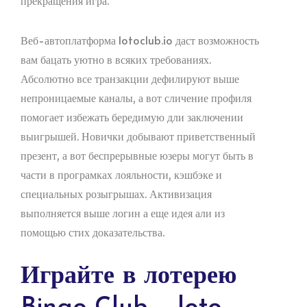
прекращения игра.
Веб-автоплатформа lotoclub.io даст возможность
вам бацать уютно в всяких требованиях.
Абсолютно все транзакции дефилируют выше
непроницаемые каналы, а вот сличение профиля
помогает избежать бередимую дли заключении
выигрышей. Новички добывают приветственный
презент, а вот беспрерывные юзеры могут быть в
части в програмках лояльности, кэшбэке и
специальных розыгрышах. Активизация
выполняется выше логин а еще идея али из
помощью стих доказательства.
Играйте в лотерею